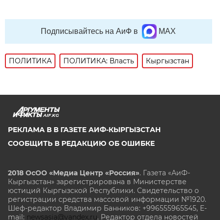
Подписывайтесь на АиФ в
MAX
ПОЛИТИКА
ПОЛИТИКА: Власть
Кыргызстан
AIF.KG
РЕКЛАМА В В ГАЗЕТЕ АИФ-КЫРГЫЗСТАН
СООБЩИТЬ В РЕДАКЦИЮ ОБ ОШИБКЕ
2018 ОсОО «Медиа Центр «Россия»
. Газета «АиФ-
Кыргызстан» зарегистрирована в Министерстве
юстиций Кыргызской Республики. Свидетельство о
регистрации средства массовой информации №1920.
Шеф-редактор Владимир Банников: +996555965545, E-
mail:
newsasia@yandex.ru
. Редактор отдела новостей