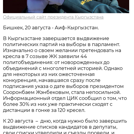
Официальный сайт президента Кыргызстана
Бишкек, 20 августа - Аиф-Кыргызстан.
В Кыргызстане завершается выдвижение
политических партий на выборы в парламент.
Изначально о своем желании претендовать на
кресла в 7 созыве ЖК заявили 44
политобъединения: от новорожденных до
объединений с многолетней историей. Однако
для некоторых из них ожесточенная
конкуренция, начавшаяся сразу после
подписания указа о дате выборов президентом
Сооронбаем Жэнбековым, стала непосильной.
Информационный отдел ЦИК сообщил о том, что
более 30% из них уже практически сходят с
дистанции в гонке за 120 кресел.
К 20 августа – дню, когда нужно было завершить
выдвижение списков кандидатов в депутаты,
свои списки утвердили и съезды провели, и