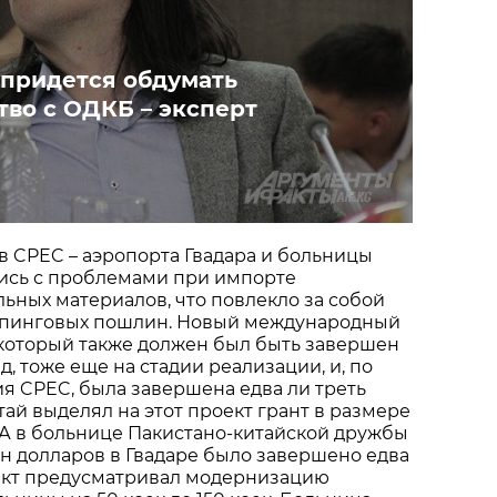
 придется обдумать
тво с ОДКБ – эксперт
в CPEC – аэропорта Гвадара и больницы
лись с проблемами при импорте
ьных материалов, что повлекло за собой
мпинговых пошлин. Новый международный
 который также должен был быть завершен
д, тоже еще на стадии реализации, и, по
я CPEC, была завершена едва ли треть
тай выделял на этот проект грант в размере
 А в больнице Пакистано-китайской дружбы
н долларов в Гвадаре было завершено едва
оект предусматривал модернизацию