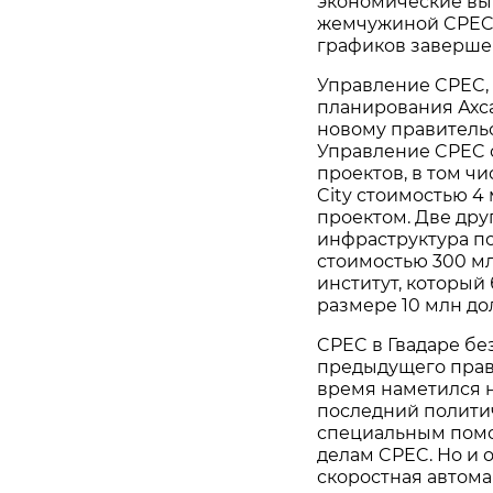
экономические выг
жемчужиной CPEC,
графиков заверше
Управление CPEC, 
планирования Ахс
новому правительст
Управление CPEC 
проектов, в том ч
City стоимостью 4
проектом. Две дру
инфраструктура по
стоимостью 300 мл
институт, который 
размере 10 млн до
CPEC в Гвадаре б
предыдущего прави
время наметился н
последний полити
специальным помо
делам CPEC. Но и о
скоростная автома