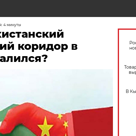
: 4 минуты
кистанский
ий коридор в
Ро
но
валился?
Това
вы
В К