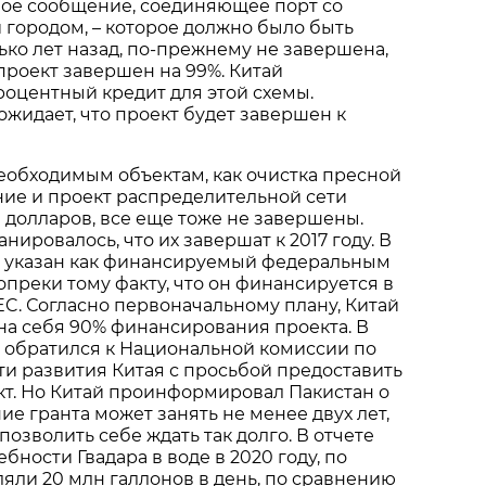
ное сообщение, соединяющее порт со
 городом, – которое должно было быть
ко лет назад, по-прежнему не завершена,
 проект завершен на 99%. Китай
оцентный кредит для этой схемы.
жидает, что проект будет завершен к
еобходимым объектам, как очистка пресной
ие и проект распределительной сети
 долларов, все еще тоже не завершены.
ировалось, что их завершат к 2017 году. В
т указан как финансируемый федеральным
опреки тому факту, что он финансируется в
EC. Согласно первоначальному плану, Китай
на себя 90% финансирования проекта. В
н обратился к Национальной комиссии по
и развития Китая с просьбой предоставить
ект. Но Китай проинформировал Пакистан о
ие гранта может занять не менее двух лет,
позволить себе ждать так долго. В отчете
ебности Гвадара в воде в 2020 году, по
ляли 20 млн галлонов в день, по сравнению