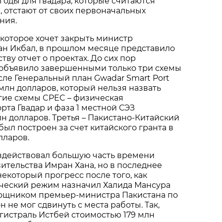
оды для Гвадара, которые считаются
 отстают от своих первоначальных
ния.
которое хочет закрыть министр
ан Икбал, в прошлом месяце представило
ву отчет о проектах. До сих пор
объявило завершенными только три схемы
исле Генеральный план Gwadar Smart Port
 млн долларов, который нельзя назвать
гие схемы CPEC – физическая
рта Гвадар и фаза 1 местной СЭЗ
н долларов. Третья – Пакистано-Китайский
был построен за счет китайского гранта в
лларов.
ездействовал большую часть времени
тельства Имран Хана, но в последнее
екоторый прогресс после того, как
ческий режим назначил Халида Мансура
щником премьер-министра Пакистана по
н не мог сдвинуть с места работы. Так,
гистраль Истбей стоимостью 179 млн