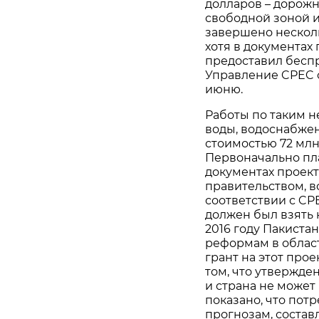
долларов – дорож
свободной зоной и
завершено несколь
хотя в документах
предоставил беспр
Управление CPEC о
июню.
Работы по таким н
воды, водоснабжен
стоимостью 72 млн
Первоначально план
документах проек
правительством, в
соответствии с CP
должен был взять 
2016 году Пакиста
реформам в област
грант на этот про
том, что утвержден
и страна не может 
показано, что потр
прогнозам, состав