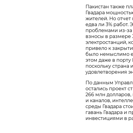
Пакистан также пл
Гвадара мощность
жителей. Но отчет
едва ли 3% работ.
проблемами из-за
взносы в размере 
электростанций, к
привело к закрыти
было немыслимо е
этом даже в порту
поскольку страна 
удовлетворения эн
По данным Управле
остались проект с
266 млн долларов,
и каналов, интелл
среды Гвадара сто
гавань Гвадара и п
инвестициями в ра