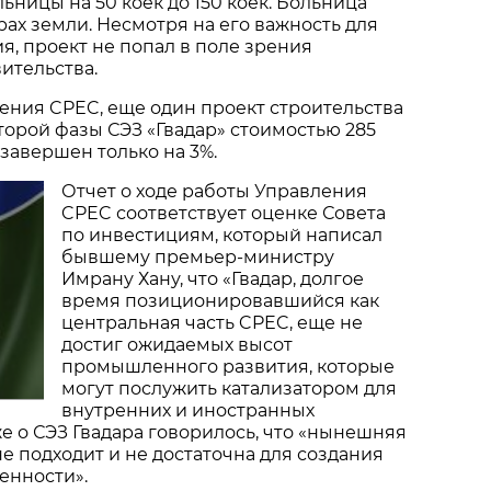
ницы на 50 коек до 150 коек. Больница
рах земли. Несмотря на его важность для
я, проект не попал в поле зрения
ительства.
ения CPEC, еще один проект строительства
орой фазы СЭЗ «Гвадар» стоимостью 285
завершен только на 3%.
Отчет о ходе работы Управления
CPEC соответствует оценке Совета
по инвестициям, который написал
бывшему премьер-министру
Имрану Хану, что «Гвадар, долгое
время позиционировавшийся как
центральная часть CPEC, еще не
достиг ожидаемых высот
промышленного развития, которые
могут послужить катализатором для
внутренних и иностранных
же о СЭЗ Гвадара говорилось, что «нынешняя
е подходит и не достаточна для создания
нности».