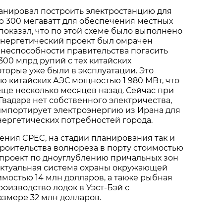
анировал построить электростанцию для
ю 300 мегаватт для обеспечения местных
 показал, что по этой схеме было выполнено
 Энергетический проект был омрачен
 неспособности правительства погасить
300 млрд рупий с тех китайских
оторые уже были в эксплуатации. Это
ю китайских АЭС мощностью 1 980 МВт, что
ще несколько месяцев назад. Сейчас при
 Гвадара нет собственного электричества,
импортирует электроэнергию из Ирана для
ергетических потребностей города.
ния CPEC, на стадии планирования так и
троительства волнореза в порту стоимостью
 проект по дноуглублению причальных зон
ектуальная система охраны окружающей
имостью 14 млн долларов, а также рыбная
роизводство лодок в Уэст-Бэй с
змере 32 млн долларов.