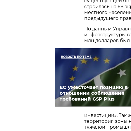
существующей боль
строилась на 68 ак
местного населени
предыдущего прав
По данным Управл
инфраструктуры вт
млн долларов был 
НОВОСТЬ ПО ТЕМЕ
ЕС ужесточает позицию в
отношении соблюдения
требований GSP Plus
инвестиций». Так 
территория зоны н
тяжелой промышле