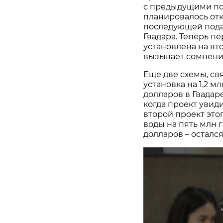
с предыдущими пос
планировалось отк
последующей под
Гвадара. Теперь п
установлена на вто
вызывает сомнени
Еще две схемы, св
установка на 1,2 м
долларов в Гвадар
когда проект увид
второй проект это
воды на пять млн 
долларов – осталс