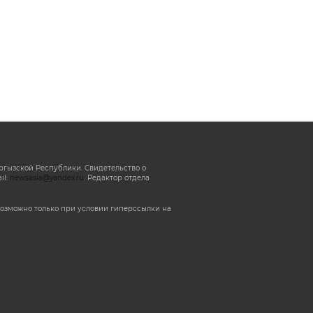
ргызской Республики. Свидетельство о
il:
newsasia@yandex.ru
. Редактор отдела
озможно только при условии гиперссылки на