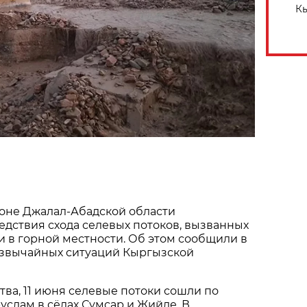
Кы
йоне Джалал-Абадской области
дствия схода селевых потоков, вызванных
 в горной местности. Об этом сообщили в
звычайных ситуаций Кыргызской
ва, 11 июня селевые потоки сошли по
слам в сёлах Сумсар и Жийде. В