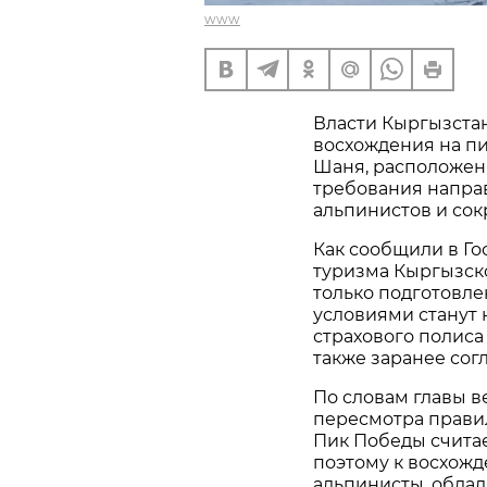
www
Власти Кыргызста
восхождения на п
Шаня, расположенн
требования напра
альпинистов и сок
Как сообщили в Го
туризма Кыргызско
только подготовл
условиями станут 
страхового полиса
также заранее сог
По словам главы в
пересмотра правил
Пик Победы считае
поэтому к восхожд
альпинисты, обла