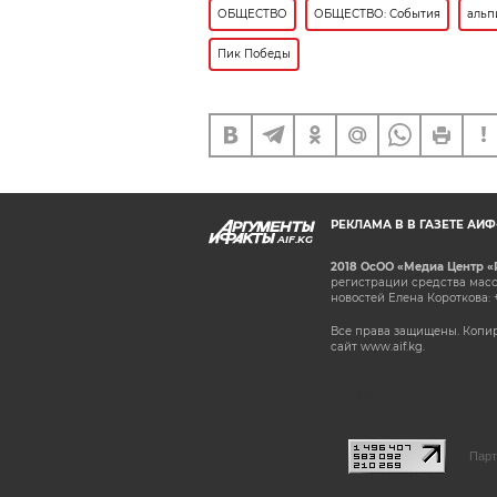
ОБЩЕСТВО
ОБЩЕСТВО: События
альп
Пик Победы
РЕКЛАМА В В ГАЗЕТЕ АИ
AIF.KG
2018 ОсОО «Медиа Центр «
регистрации средства масс
новостей Елена Короткова: 
Все права защищены. Копир
сайт www.aif.kg.
stat@aif.ru
Парт