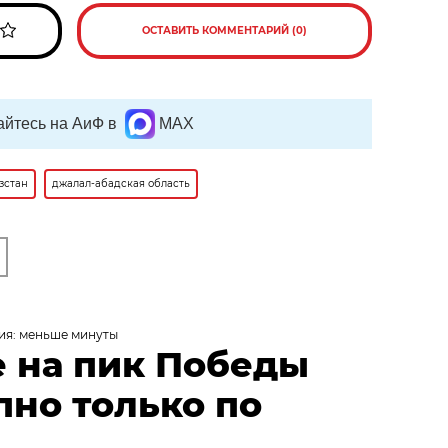
ОСТАВИТЬ КОММЕНТАРИЙ (0)
йтесь на АиФ в
MAX
зстан
джалал-абадская область
ия: меньше минуты
 на пик Победы
пно только по