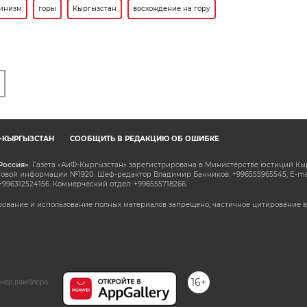
инизм
горы
Кыргызстан
восхождение на гору
Ф-КЫРГЫЗСТАН
СООБЩИТЬ В РЕДАКЦИЮ ОБ ОШИБКЕ
Россия»
. Газета «АиФ-Кыргызстан» зарегистрирована в Министерстве юстиций Кы
овой информации №1920. Шеф-редактор Владимир Банников: +996555965545, E-ma
+996312524156. Коммерческий отдел: +996555718266.
ование и использование полных материалов запрещено, частичное цитирование в
16+
нер рамблера