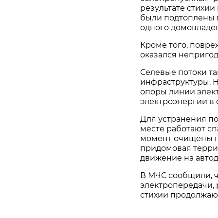
результате стихии
были подтоплены 
одного домовладе
Кроме того, повре
оказался непригод
Селевые потоки т
инфраструктуры. Н
опоры линии элек
электроэнергии в 
Для устранения п
месте работают сп
момент очищены п
придомовая террит
движение на авто
В МЧС сообщили, 
электропередачи, 
стихии продолжаю