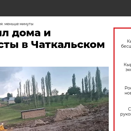
я: меньше минуты
ил дома и
сты в Чаткальском
К
бес
Кы
эк
Ро
но
С
руко