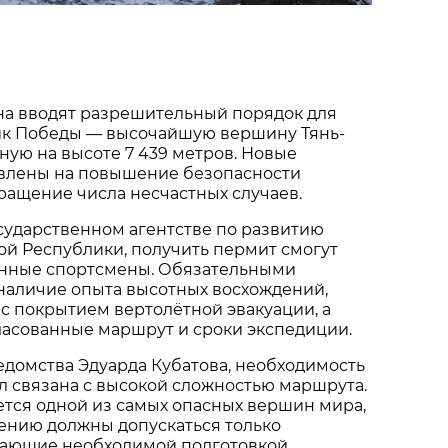
на вводят разрешительный порядок для
ик Победы — высочайшую вершину Тянь-
ую на высоте 7 439 метров. Новые
влены на повышение безопасности
ращение числа несчастных случаев.
сударственном агентстве по развитию
й Республики, получить пермит смогут
енные спортсмены. Обязательными
наличие опыта высотных восхождений,
 с покрытием вертолётной эвакуации, а
ласованные маршрут и сроки экспедиции.
едомства Эдуарда Кубатова, необходимость
 связана с высокой сложностью маршрута.
тся одной из самых опасных вершин мира,
ению должны допускаться только
дающие необходимой подготовкой.