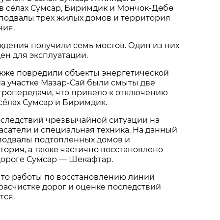
 в сёлах Сумсар, Биримдик и Мончок-Дөбө
подвалы трёх жилых домов и территория
ния.
ждения получили семь мостов. Один из них
ен для эксплуатации.
акже повредили объекты энергетической
а участке Мазар-Сай были смыты две
тропередачи, что привело к отключению
сёлах Сумсар и Биримдик.
оследствий чрезвычайной ситуации на
асатели и специальная техника. На данный
одвалы подтопленных домов и
ория, а также частично восстановлено
дороге Сумсар — Шекафтар.
что работы по восстановлению линий
расчистке дорог и оценке последствий
тся.