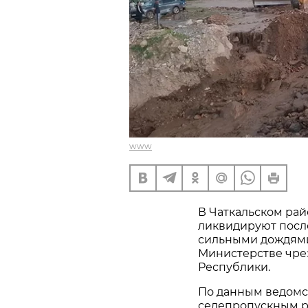
www
В Чаткальском ра
ликвидируют после
сильными дождями
Министерстве чре
Республики.
По данным ведомст
селепропускным ру