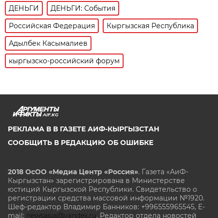
ДЕНЬГИ
ДЕНЬГИ: События
Российская Федерация
Кыргызская Республика
Адылбек Касымалиев
кыргызско-российский форум
AIF.KG
РЕКЛАМА В В ГАЗЕТЕ АИФ-КЫРГЫЗСТАН
СООБЩИТЬ В РЕДАКЦИЮ ОБ ОШИБКЕ
2018 ОсОО «Медиа Центр «Россия»
. Газета «АиФ-
Кыргызстан» зарегистрирована в Министерстве
юстиций Кыргызской Республики. Свидетельство о
регистрации средства массовой информации №1920.
Шеф-редактор Владимир Банников: +996555965545, E-
mail:
newsasia@yandex.ru
. Редактор отдела новостей