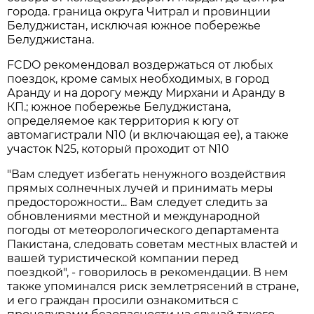
города. граница округа Читрал и провинции
Белуджистан, исключая южное побережье
Белуджистана.
FCDO рекомендовал воздержаться от любых
поездок, кроме самых необходимых, в город
Аранду и на дорогу между Мирхани и Аранду в
КП.; южное побережье Белуджистана,
определяемое как территория к югу от
автомагистрали N10 (и включающая ее), а также
участок N25, который проходит от N10
"Вам следует избегать ненужного воздействия
прямых солнечных лучей и принимать меры
предосторожности... Вам следует следить за
обновлениями местной и международной
погоды от метеорологического департамента
Пакистана, следовать советам местных властей и
вашей туристической компании перед
поездкой", - говорилось в рекомендации. В нем
также упоминался риск землетрясений в стране,
и его граждан просили ознакомиться с