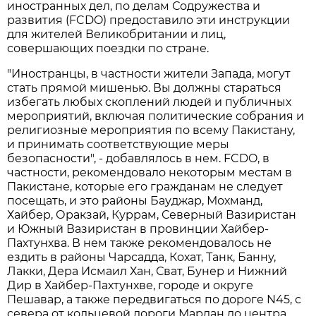
иностранных дел, по делам Содружества и
развития (FCDO) предоставило эти инструкции
для жителей Великобритании и лиц,
совершающих поездки по стране.
"Иностранцы, в частности жители Запада, могут
стать прямой мишенью. Вы должны стараться
избегать любых скоплений людей и публичных
мероприятий, включая политические собрания и
религиозные мероприятия по всему Пакистану,
и принимать соответствующие меры
безопасности", - добавлялось в нем. FCDO, в
частности, рекомендовало некоторым местам в
Пакистане, которые его гражданам не следует
посещать, и это районы Бауджар, Мохманд,
Хайбер, Оракзай, Куррам, Северный Вазиристан
и Южный Вазиристан в провинции Хайбер-
Пахтунхва. В нем также рекомендовалось не
ездить в районы Чарсадда, Кохат, Танк, Банну,
Лакки, Дера Исмаил Хан, Сват, Бунер и Нижний
Дир в Хайбер-Пахтунхве, городе и округе
Пешавар, а также передвигаться по дороге N45, с
севера от кольцевой дороги Мардан до центра