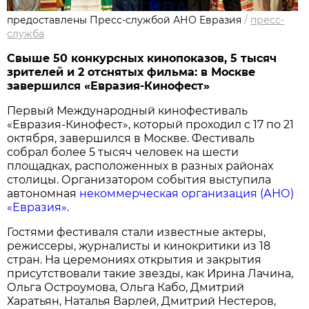
предоставлены Пресс-службой АНО Евразия
/
пресс-
служба
Свыше 50 конкурсных кинопоказов, 5 тысяч
зрителей и 2 отснятых фильма: в Москве
завершился «Евразия-Кинофест»
Первый Международный кинофестиваль
«Евразия-Кинофест», который проходил с 17 по 21
октября, завершился в Москве. Фестиваль
собрал более 5 тысяч человек на шести
площадках, расположенных в разных районах
столицы. Организатором события выступила
автономная
некоммерческая организация (АНО)
«Евразия»
.
Гостями фестиваля стали известные актеры,
режиссеры, журналисты и кинокритики из 18
стран. На церемониях открытия и закрытия
присутствовали такие звезды, как Ирина Лачина,
Ольга Остроумова, Ольга Кабо, Дмитрий
Харатьян, Наталья Варлей, Дмитрий Нестеров,