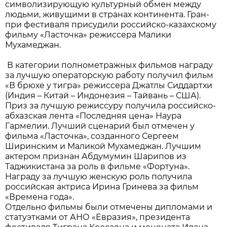
символизирующую культурный обмен между
людьми, живущими в странах континента. Гран-
при фестиваля присудили российско-казахскому
фильму «Ласточка» режиссера Малики
Мухамеджан.
В категории полнометражных фильмов награду
за лучшую операторскую работу получил фильм
«В брюхе у тигра» режиссера Джатлы Сиддартхи
(Индия – Китай – Индонезия – Тайвань – США).
Приз за лучшую режиссуру получила российско-
абхазская лента «Последняя цена» Наура
Гармелии. Лучший сценарий был отмечен у
фильма «Ласточка», созданного Сергеем
Ширинским и Маликой Мухамеджан. Лучшим
актером признан Абдумумин Шарипов из
Таджикистана за роль в фильме «Фортуна».
Награду за лучшую женскую роль получила
российская актриса Ирина Гринева за фильм
«Времена года».
Отдельно фильмы были отмечены дипломами и
статуэтками от АНО «Евразия», президента