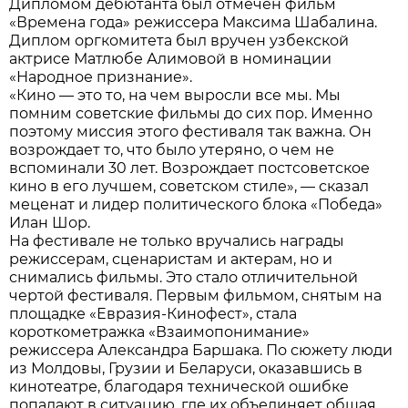
Дипломом дебютанта был отмечен фильм
«Времена года» режиссера Максима Шабалина.
Диплом оргкомитета был вручен узбекской
актрисе Матлюбе Алимовой в номинации
«Народное признание».
«Кино — это то, на чем выросли все мы. Мы
помним советские фильмы до сих пор. Именно
поэтому миссия этого фестиваля так важна. Он
возрождает то, что было утеряно, о чем не
вспоминали 30 лет. Возрождает постсоветское
кино в его лучшем, советском стиле», — сказал
меценат и лидер политического блока «Победа»
Илан Шор.
На фестивале не только вручались награды
режиссерам, сценаристам и актерам, но и
снимались фильмы. Это стало отличительной
чертой фестиваля. Первым фильмом, снятым на
площадке «Евразия-Кинофест», стала
короткометражка «Взаимопонимание»
режиссера Александра Баршака. По сюжету люди
из Молдовы, Грузии и Беларуси, оказавшись в
кинотеатре, благодаря технической ошибке
попадают в ситуацию, где их объединяет общая