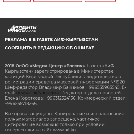
AIF.KG
РЕКЛАМА В В ГАЗЕТЕ АИФ-КЫРГЫЗСТАН
СООБЩИТЬ В РЕДАКЦИЮ ОБ ОШИБКЕ
2018 ОсОО «Медиа Центр «Россия»
. Газета «АиФ-
Кыргызстан» зарегистрирована в Министерстве
юстиций Кыргызской Республики. Свидетельство о
регистрации средства массовой информации №1920.
Шеф-редактор Владимир Банников: +996555965545, E-
mail:
newsasia@yandex.ru
. Редактор отдела новостей
Елена Короткова: +996312524156. Коммерческий отдел:
+996555718266.
Все права защищены. Копирование и использование
полных материалов запрещено, частичное
цитирование возможно только при условии
гиперссылки на сайт www.aif.kg.