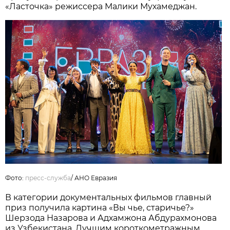
«Ласточка» режиссера Малики Мухамеджан.
Фото:
пресс-служба
/
АНО Евразия
В категории документальных фильмов главный
приз получила картина «Вы чье, старичье?»
Шерзода Назарова и Адхамжона Абдурахмонова
из Узбекистана. Лучшим короткометражным