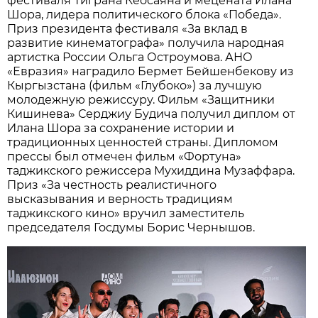
фестиваля Тиграна Кеосаяна и мецената Илана
Шора, лидера политического блока «Победа».
Приз президента фестиваля «За вклад в
развитие кинематографа» получила народная
артистка России Ольга Остроумова. АНО
«Евразия» наградило Бермет Бейшенбекову из
Кыргызстана (фильм «Глубоко») за лучшую
молодежную режиссуру. Фильм «Защитники
Кишинева» Серджиу Будича получил диплом от
Илана Шора за сохранение истории и
традиционных ценностей страны. Дипломом
прессы был отмечен фильм «Фортуна»
таджикского режиссера Мухиддина Музаффара.
Приз «За честность реалистичного
высказывания и верность традициям
таджикского кино» вручил заместитель
председателя Госдумы Борис Чернышов.