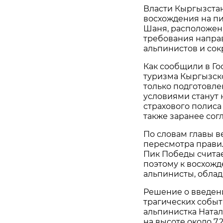
Власти Кыргызста
восхождения на п
Шаня, расположенн
требования напра
альпинистов и сок
Как сообщили в Го
туризма Кыргызско
только подготовл
условиями станут 
страхового полиса
также заранее сог
По словам главы в
пересмотра правил
Пик Победы считае
поэтому к восхожд
альпинисты, обла
Решение о введен
трагических событи
альпинистка Ната
на высоте около 7