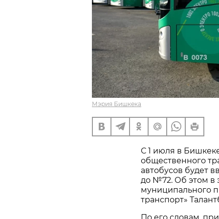
Мэрия Бишкека
С 1 июля в Бишкек
общественного тр
автобусов будет в
до №72. Об этом в
муниципального п
транспорт» Талант
По его словам, п