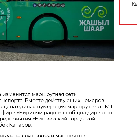
Кы
е изменится маршрутная сеть
анспорта. Вместо действующих номеров
ведена единая нумерация маршрутов от №1
 эфире «Биринчи радио» сообщил директор
редприятия «Бишкекский городской
бек Капаров.
ривычные для горожан маршруты с