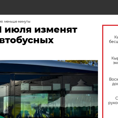
ия: меньше минуты
1 июля изменят
втобусных
К
бес
Кы
эк
Восх
до
С
руко