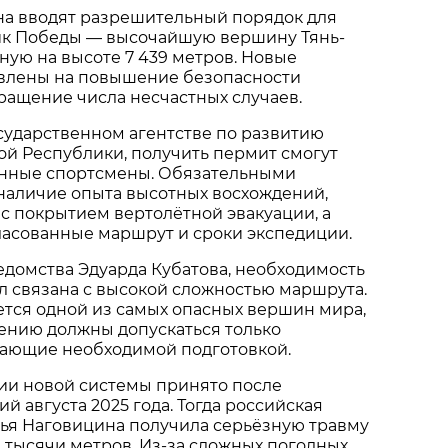
на вводят разрешительный порядок для
ик Победы — высочайшую вершину Тянь-
ую на высоте 7 439 метров. Новые
влены на повышение безопасности
ращение числа несчастных случаев.
сударственном агентстве по развитию
й Республики, получить пермит смогут
енные спортсмены. Обязательными
наличие опыта высотных восхождений,
 с покрытием вертолётной эвакуации, а
ласованные маршрут и сроки экспедиции.
едомства Эдуарда Кубатова, необходимость
 связана с высокой сложностью маршрута.
тся одной из самых опасных вершин мира,
ению должны допускаться только
дающие необходимой подготовкой.
ии новой системы принято после
й августа 2025 года. Тогда российская
лья Наговицина получила серьёзную травму
,2 тысячи метров. Из-за сложных погодных