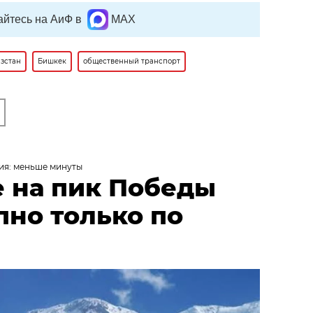
йтесь на АиФ в
MAX
зстан
Бишкек
общественный транспорт
ия: меньше минуты
 на пик Победы
пно только по