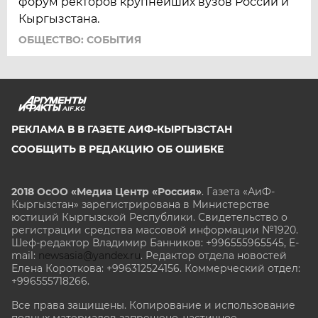
форум ректоров крупнейших вузов России и
Кыргызстана.
ОБЩЕСТВО: СОБЫТИЯ
AIF.KG
РЕКЛАМА В В ГАЗЕТЕ АИФ-КЫРГЫЗСТАН
СООБЩИТЬ В РЕДАКЦИЮ ОБ ОШИБКЕ
2018 ОсОО «Медиа Центр «Россия»
. Газета «АиФ-
Кыргызстан» зарегистрирована в Министерстве
юстиций Кыргызской Республики. Свидетельство о
регистрации средства массовой информации №1920.
Шеф-редактор Владимир Банников: +996555965545, E-
mail:
newsasia@yandex.ru
. Редактор отдела новостей
Елена Короткова: +996312524156. Коммерческий отдел:
+996555718266.
Все права защищены. Копирование и использование
полных материалов запрещено, частичное