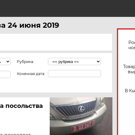
за 24 июня 2019
Ро
но
Рубрика:
Това
вы
Конечная дата:
В К
а посольства