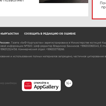
е позволяет
Поч
пр
Ф-КЫРГЫЗСТАН
СООБЩИТЬ В РЕДАКЦИЮ ОБ ОШИБКЕ
Россия»
. Газета «АиФ-Кыргызстан» зарегистрирована в Министерстве юстиций Кы
овой информации №1920. Шеф-редактор Владимир Банников: +996555965545, E-ma
+996312524156. Коммерческий отдел: +996555718266.
ование и использование полных материалов запрещено, частичное цитирование в
16+
нер рамблера