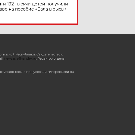
ти 192 тысячи детей получили
аво на пособие «Бала ырысы»
ргызской Республики. Свидетельство о
il:
newsasia@yandex.ru
. Редактор отдела
озможно только при условии гиперссылки на