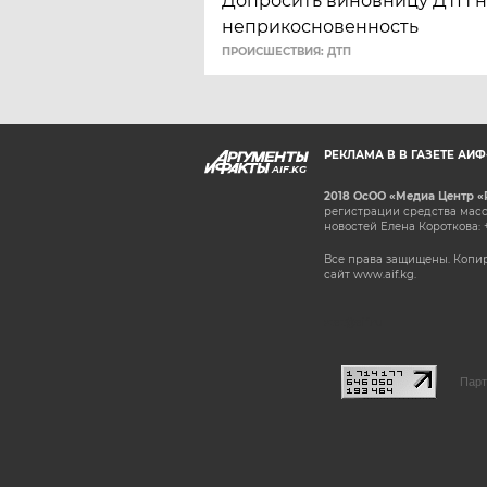
Допросить виновницу ДТП н
неприкосновенность
ПРОИСШЕСТВИЯ: ДТП
РЕКЛАМА В В ГАЗЕТЕ АИ
AIF.KG
2018 ОсОО «Медиа Центр «
регистрации средства масс
новостей Елена Короткова: 
Все права защищены. Копир
сайт www.aif.kg.
stat@aif.ru
Парт