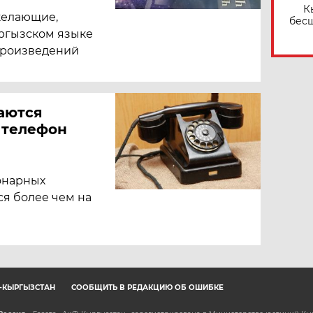
К
желающие,
бес
ыргызском языке
произведений
аются
 телефон
онарных
ся более чем на
Ф-КЫРГЫЗСТАН
СООБЩИТЬ В РЕДАКЦИЮ ОБ ОШИБКЕ