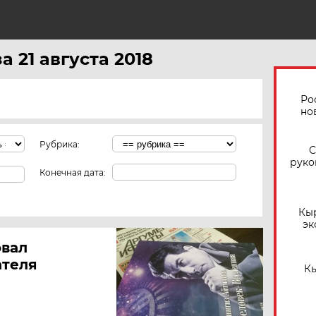
а 21 августа 2018
Ро
но
Рубрика:
С
руко
Конечная дата:
Кы
эк
овал
ателя
Кы